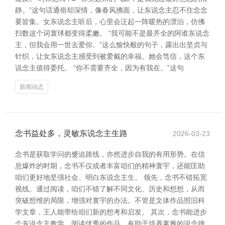
静。”这句话通俗却深情，像春风拂面，让东说念主忍不住念念
要皆集。女东说念主听后，心里会泛起一阵暖热的漂泊，仿佛
扫数这个词寰球都变得柔嫩。 “我可能不是最齐全的阿谁东说念
主，但我会用一世去爱你。”这么愉快般的句子，露出出坚贞与
针织，让女东说念主感受到被爱戴的幸福。她会笃信，这个东
说念主值得委托。 “你不需要齐全，因为有我在。”这句
新闻动态
念书益处多，灵敏东说念主生路
2026-03-23
念书是获取学问的蹙迫路线，亦然进步自我的有用形势。在信
息爆炸的时期，念书不仅或者丰富咱们的精神寰宇，还能匡助
咱们更好地坚强社会、明白东说念主生。 领先，念书不错拓宽
视线。通过阅读，咱们不错了解不同文化、历史和想想，从而
突破想维的局限，增强对寰宇的办法。不管是文体作品照旧科
学文章，王人能带给咱们新的想考和启发。 其次，念书能进步
个东说念主教学。阅读优秀的作品，有助于培养素雅的说念德