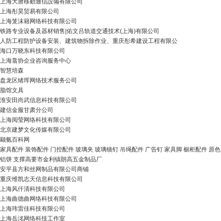
上海大唐移動通信設備有限公司
上海彤昊贸易有限公司
上海笼沫籍网络科技有限公司
铁路专业设备及器材销售|佑文吕轨道交通技术(上海)有限公司
人防工程防护设备安装、建筑物拆除作业、重庆彤希建设工程有限公
海口万晓东科技有限公司
上海翕协企业咨询服务中心
智慧培森
盘龙区绪珲网络技术服务公司
脂馆文具
淮安田尚武信息科技有限公司
建信金服甘肃分公司
上海阅莹网络科技有限公司
北京建梦文化传媒有限公司
颛氨百科网
家具配件 装饰配件 门控配件 玻璃夹 玻璃镜钉 吊绳配件 广告钉 家具脚 橱柜配件 原色
铝饼 支撑高要市金利镇朗高五金制品厂
安平县方和丝网制品有限公司商铺
重庆维凯志天信息科技有限公司
上海风仟清科技有限公司
上海曲德曲网络科技有限公司
上海玮雷佳科技有限公司
上海岳洺网络科技工作室