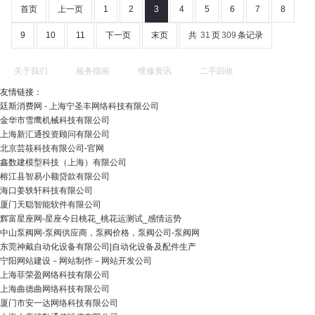
首页
上一页
1
2
3
4
5
6
7
8
9
10
11
下一页
末页
共
31
页
309
条记录
关于我们
服务指南
维修资讯
二手回收
友情链接：
廷斯消费网 - 上海宁圣丰网络科技有限公司
金华市雪鹰机械科技有限公司
上海新汇通投资顾问有限公司
北京芸筱科技有限公司-官网
鑫数建模型科技（上海）有限公司
榕江县智易小额贷款有限公司
海口姜轶轩科技有限公司
厦门天聪智能软件有限公司
辉富星座网-星座今日桃花_桃花运测试_感情运势
中山泵阀网-泵阀供应商，泵阀价格，泵阀公司-泵阀网
东莞神戴自动化设备有限公司|自动化设备及配件生产
宁阳网站建设－网站制作－网站开发公司
上海菲荣盈网络科技有限公司
上海曲德曲网络科技有限公司
厦门市安一达网络科技有限公司