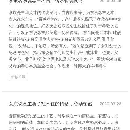
孝敬名东说念主名言，传承传统良习
2026-03-25
孝敬是中华英才的传统良习，自古以来等于为东说念主之本。
古东说念主云：“百善孝为先”，这句话深化揭示了孝敬在中中文
化中的遑急地位。好多历史名东说念主也留住了对于孝敬的名
言，引发后东说念主默契这一优良传统。 东台陶瓷纤维板-硅酸
铝纤维板-东台高温耐火材料-东台锅炉保温改造公司 孔子曾
说：“父母在，不远游，游必有方。”这句话强调了子女对父母的
纪念与包袱，指示东说念主们即使出门营生或肄业，也要让父
母省心。孟子则提议“老吾老以及东说念主之老”，看法将对自家
父母的孝心本质至全社会，体现出一种博大的祥和精神
维修资讯
女东说念主听了扛不住的情话，心动顿然
2026-03-23
爱情最动东说念主的手艺，时常藏在一句情话里。有些话，无
需丽都的辞藻，却能直击内心，让女东说念主顿然心动，无法
造反。 时来运转YG “你笑起来的气象，是我见过最好意思的清