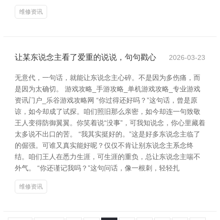
维修资讯
让某东说念主看了爱重的说说，句句戳心
2026-03-23
无意代，一句话，就能让东说念主心碎。不是因为多伤痛，而
是因为太确切。 游戏攻略_手游攻略_单机游戏攻略_专业游戏
资讯门户_乐谷游戏攻略网 “你过得还好吗？”这句话，曾是原
谅，如今却成了试探。咱们照旧那么亲密，如今却连一句致敬
王人变得防御翼翼。你笑着说“没事”，可我知说念，你心里藏着
太多说不出口的苦。 “我其实挺好的。”这是好多东说念主临了
的倔强。可谁又真实能好呢？仅仅不肯让别东说念主系念终
结。咱们王人在悉力生涯，可生涯的重负，总让东说念主喘不
外气。 “你还谨记我吗？”这句问话，像一根刺，轻轻扎
维修资讯