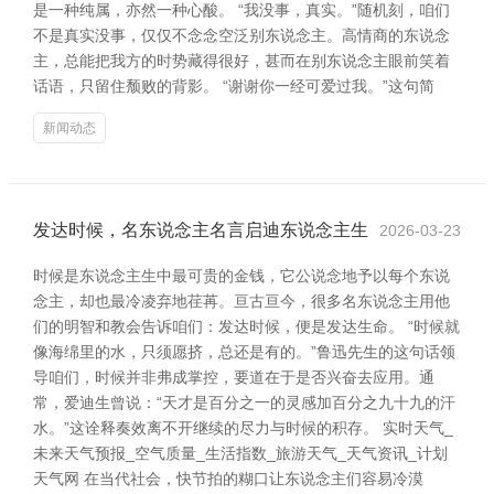
是一种纯属，亦然一种心酸。 “我没事，真实。”随机刻，咱们
不是真实没事，仅仅不念念空泛别东说念主。高情商的东说念
主，总能把我方的时势藏得很好，甚而在别东说念主眼前笑着
话语，只留住颓败的背影。 “谢谢你一经可爱过我。”这句简
新闻动态
发达时候，名东说念主名言启迪东说念主生
2026-03-23
时候是东说念主生中最可贵的金钱，它公说念地予以每个东说
念主，却也最冷凌弃地荏苒。亘古亘今，很多名东说念主用他
们的明智和教会告诉咱们：发达时候，便是发达生命。 “时候就
像海绵里的水，只须愿挤，总还是有的。”鲁迅先生的这句话领
导咱们，时候并非弗成掌控，要道在于是否兴奋去应用。通
常，爱迪生曾说：“天才是百分之一的灵感加百分之九十九的汗
水。”这诠释奏效离不开继续的尽力与时候的积存。 实时天气_
未来天气预报_空气质量_生活指数_旅游天气_天气资讯_计划
天气网 在当代社会，快节拍的糊口让东说念主们容易冷漠