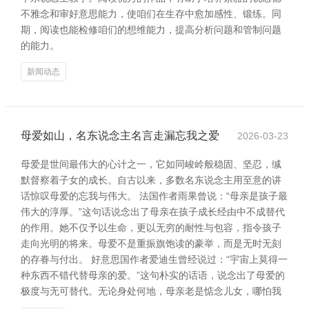
不雅念和审好意思能力，使咱们在生存中愈加感性、锻练。同
期，阅读也能检修咱们的想维能力，提高分析问题和管制问题
的能力。
新闻动态
母爱如山，名东说念主名言走漏忘我之爱
2026-03-23
母爱是世间最伟大的心计之一，它如同峻岭般稳固、坚忍，缄
默督察着子女的成长。自古以来，多数名东说念主用至意的讲
话惊叹母爱的忘我与伟大。 法国作者雨果曾说：“母亲是孩子最
伟大的淳厚。”这句话说念出了母亲在孩子成长经由中不成替代
的作用。她不仅予以生命，更以无穷的耐性与包容，指令孩子
走向光明的将来。母爱不是重振旗饱读的豪举，而是无时无刻
的存眷与付出。 好意思国作者爱迪生曾经说过：“宇宙上莫得一
种东西不错代替母亲的爱。”这句朴实的话语，说念出了母爱的
极度与无可替代。无论身处何地，母亲老是惦念儿女，哪怕我