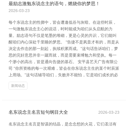
最励志激勉东说念主的语句，燃烧你的梦思！
2026-03-23
每个东说念主的性掷中，皆会遭逢低谷与灰暗。在这些时辰，
一句激勉东说念主心的说话，时时能成为咱们从头启航的力
量。励志语句不仅是笔墨的堆砌，更是心灵的共识，它们能叫
醒咱们内心深处千里睡的梦思。 “告捷不是夙昔才有的，而是从
决定去作念的那一刻起，执续积累而成。”这句话告诉咱们，梦
思的完好意思并非一蹴而就，而是需要束缚勉力和坚执。每一
个渺小的高出，皆是通向告捷的基石。 安平县艺天广告有限公
司 “你所资格的每一次艰难，皆会在你东说念主生的某个时辰派
上用场。”这句话辅导咱们，失败并不能怕，它是咱们成长的必
新闻动态
名东说念主名言短句纲目大全
2026-03-23
名东说念主名言是智谋的结晶，是念念想的火花，它们圣洁有